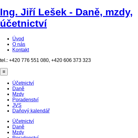
Ing. Jiří Lešek - Daně, mzdy,
účetnictví
Úvod
O nás
Kontakt
tel.: +420 776 551 080, +420 606 373 323
≡
Účetnictví
Daně
Mzdy
Poradenství
JVS
Daňový kalendář
Účetnictví
Daně
Mzdy
Poradenství