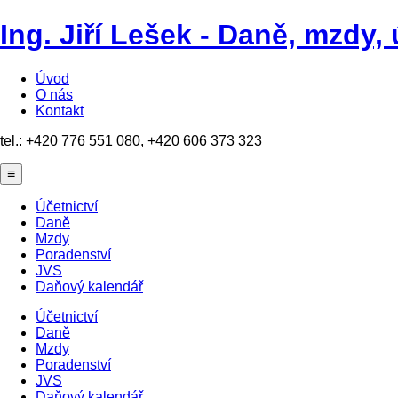
Ing. Jiří Lešek - Daně, mzdy, 
Úvod
O nás
Kontakt
tel.: +420 776 551 080, +420 606 373 323
≡
Účetnictví
Daně
Mzdy
Poradenství
JVS
Daňový kalendář
Účetnictví
Daně
Mzdy
Poradenství
JVS
Daňový kalendář